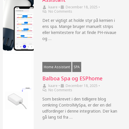
kaare
•
December 18, 2025
•
No Comments
Det er vigtigt at holde styr på kemien i
ens spa. Mange bruger manuelt strips
eller kemitestere for at finde PH-nivaue
og …
Home Assistant
SPA
Balboa Spa og ESPhome
kaare
•
December 18, 2025
•
No Comments
Som beskrevet i den tidligere blog
omkring ControlMySpa, er der en del
udfordinger i denne integration. Der kan
gå lang tid fra …