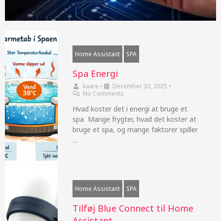
Home Assistant
SPA
Spa Energi
kaare
•
December 30, 2025
•
No Comments
Hvad koster det i energi at bruge et
spa Mange frygter, hvad det koster at
bruge et spa, og mange faktorer spiller
…
Home Assistant
SPA
Tilføj Blue Connect til Home
Assistant